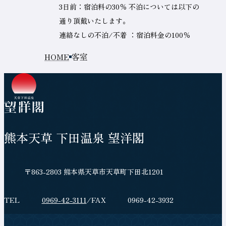
3日前：宿泊料の30％ 不泊については以下の
通り頂戴いたします。
連絡なしの不泊/不着 ：宿泊料金の100％
ト
客室
現
ッ
在
プ
の
ペ
ペ
ー
ジ
ー
熊本天草 下田温泉 望洋閣
ジ
の
位
所
〒863-2803 熊本県天草市天草町下田北1201
施
在
置
設
地
電
0969-42-3111
フ
0969-42-3932
情
話
ァ
報