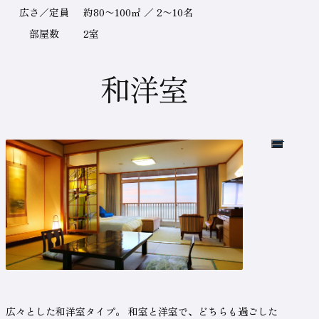
の
（新しいタブで開きます）
テ
ご
広さ／定員
約80〜100㎡ ／ 2〜10名
予
ー
約
部屋数
2室
は
ブ
こ
ち
ル
ら
和洋室
の
名
称
広々とした和洋室タイプ。
和室と洋室で、どちらも過ごした