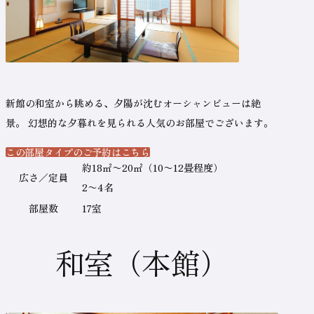
新館の和室から眺める、夕陽が沈むオーシャンビューは絶
景。
幻想的な夕暮れを見られる人気のお部屋でございます。
この部屋タイプのご予約はこちら
（新しいタブで開きます）
テ
約18㎡〜20㎡（10〜12畳程度）
広さ／定員
ー
2〜4名
ブ
部屋数
17室
ル
の
和室（本館）
名
称