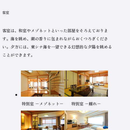
ャ
ン
プ
客室
メ
ニ
客室は、和室やメゾネットといった部屋をそろえておりま
ュ
ー
ま
す。海を眺め、潮の香りに包まれながらおくつろぎくださ
で
ジ
い。
夕方には、東シナ海を一望できる幻想的な夕陽を眺める
ャ
ン
ことができます。
プ
特別室 −メゾネット−
特別室 −離れ−