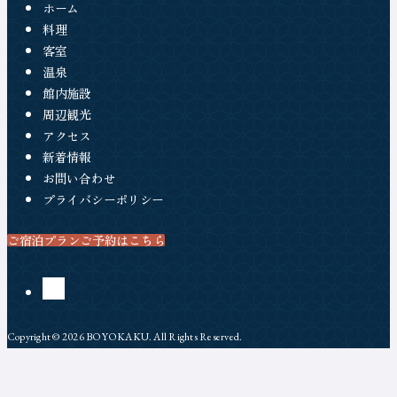
番
ッ
ホーム
号
ク
料理
客室
ス
温泉
番
館内施設
号
周辺観光
アクセス
新着情報
お問い合わせ
プライバシーポリシー
ご宿泊プランご予約はこちら
（新しいタブで開きます）
公
Instagram
（新しいタブで開きます）
Copyright © 2026 BOYOKAKU. All Rights Reserved.
式
ア