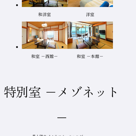
和洋室
洋室
和室 −西館−
和室 −本館−
特別室 −メゾネット
−