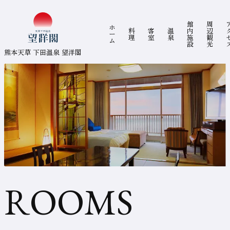
コ
グローバルナビゲーション
館
周
ン
熊本天草 下田温泉 望洋閣
ホ
料
客
温
内
辺
テ
ー
理
室
泉
施
観
ン
ム
設
光
ツ
ま
熊本天草 下田温泉 望洋閣
で
ジ
ャ
ン
プ
空
室
検
索
ま
で
ジ
ャ
ン
プ
客
フ
ッ
タ
ー
ま
室
で
ジ