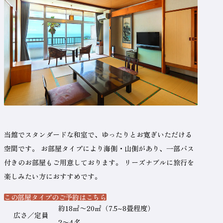
当館でスタンダードな和室で、ゆったりとお寛ぎいただける
空間です。
お部屋タイプにより海側・山側があり、一部バス
付きのお部屋もご用意しております。
リーズナブルに旅行を
楽しみたい方におすすめです。
この部屋タイプのご予約はこちら
（新しいタブで開きます）
テ
約18㎡〜20㎡（7.5~8畳程度）
広さ／定員
ー
2〜4名