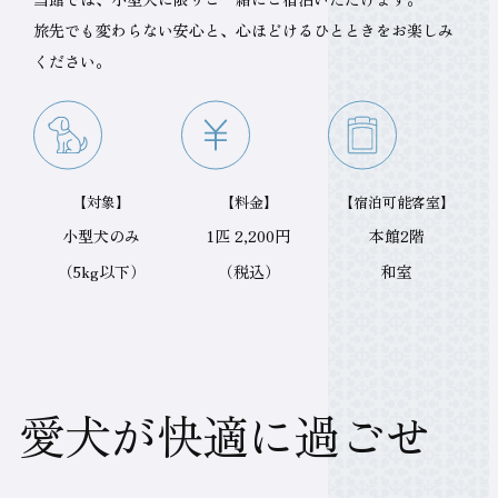
旅先でも変わらない安心と、心ほどけるひとときをお楽しみ
フ
ください。
レ
【対象】
【料金】
【宿泊可能客室】
ン
小型犬のみ
1匹 2,200円
本館2階
（5kg以下）
（税込）
和室
ド
リ
愛犬が快適に過ごせ