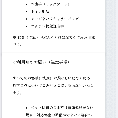
お食事（ドッグフード）
トイレ用品
ケージまたはキャリーバッグ
ワクチン接種証明書
※ 食器（ご飯・お水入れ）は当館でもご用意可能
です。
ペ
ッ
ト
同
伴
ご利用時のお願い（注意事項）
可
の
お
部
屋
ペット同伴可のお部屋のご予約はこちら
すべてのお客様に快適にお過ごしいただくため、
の
ご
以下の点についてご理解とご協力をお願いいたし
予
約
ます。
は
こ
ち
ら
ペット同宿のご希望は事前連絡がない
場合、対応客室の準備ができない場合が