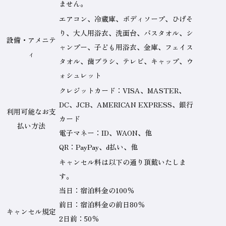
称
ません。
エアコン、冷蔵庫、ボディソープ、ひげそ
り、大人用浴衣、洗面台、バスタオル、シ
設備・アメニテ
ャンプー、子ども用浴衣、金庫、フェイス
ィ
タオル、歯ブラシ、テレビ、キャップ、ウ
ォシュレット
クレジットカード：VISA、MASTER、
DC、JCB、AMERICAN EXPRESS、銀行
利用可能なお支
カード
払い方法
電子マネー：ID、WAON、他
QR：PayPay、d払い、他
キャンセル料は以下の通り頂戴いたしま
す。
当日：宿泊料金の100％
前日：宿泊料金の前日80％
キャンセル規定
2日前：50％