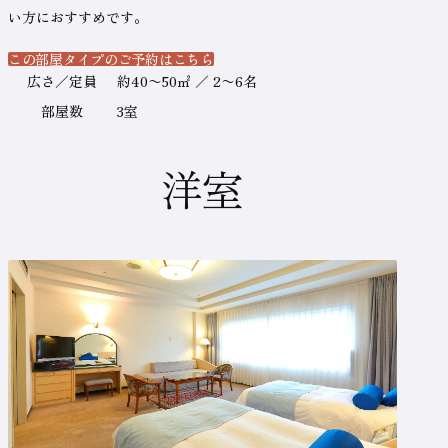
い方におすすめです。
この部屋タイプのご予約はこちら
（新しいタブで開きます）
テ
広さ／定員
約40〜50㎡ ／ 2〜6名
ー
部屋数
3室
ブ
ル
洋室
の
名
称