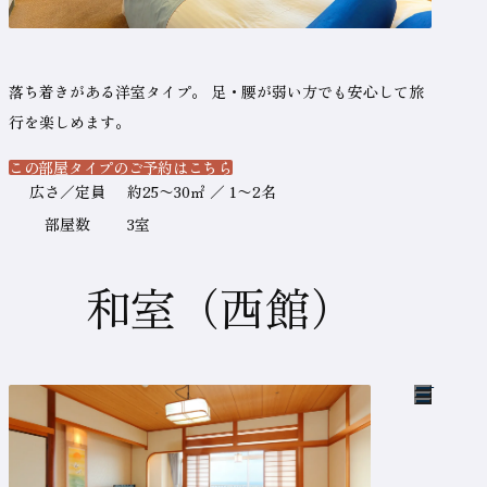
落ち着きがある洋室タイプ。
足・腰が弱い方でも安心して旅
行を楽しめます。
この部屋タイプのご予約はこちら
（新しいタブで開きます）
テ
広さ／定員
約25〜30㎡ ／ 1〜2名
ー
部屋数
3室
ブ
ル
和室（西館）
の
名
称