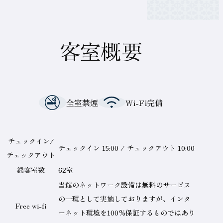
客室概要
全室禁煙
Wi-Fi完備
テ
チェックイン/
チェックイン 15:00 / チェックアウト 10:00
ー
チェックアウト
ブ
総客室数
62室
ル
当館のネットワーク設備は無料のサービス
の
の一環として実施しておりますが、インタ
Free wi-fi
名
ーネット環境を100％保証するものではあり