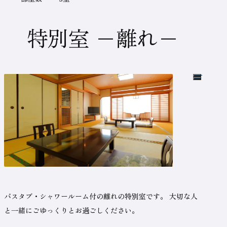
の
名
特別室 −離れ−
称
こ
の
部
バスタブ・シャワールーム付の離れの特別室です。
大切な人
屋
タ
と一緒にごゆっくりとお過ごしください。
イ
プ