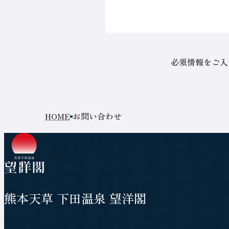
必須情報をご入
ト
お問い合わせ
現
ッ
在
プ
の
ペ
ペ
ー
ジ
ー
熊本天草 下田温泉 望洋閣
ジ
の