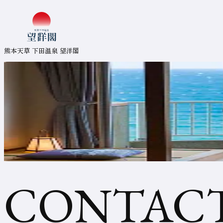
コ
ン
熊本天草 下田温泉 望洋閣
テ
ン
ツ
ま
熊本天草 下田温泉 望洋閣
で
ジ
ャ
ン
プ
空
室
検
索
ま
で
ジ
ャ
ン
プ
お
フ
ッ
タ
ー
ま
問
で
ジ