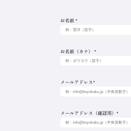
ャ
ン
プ
い
お名前
*
メ
ニ
ュ
合
ー
ま
で
ジ
ャ
わ
お名前（カナ）
*
ン
プ
せ
メールアドレス
*
メールアドレス（確認用）
*