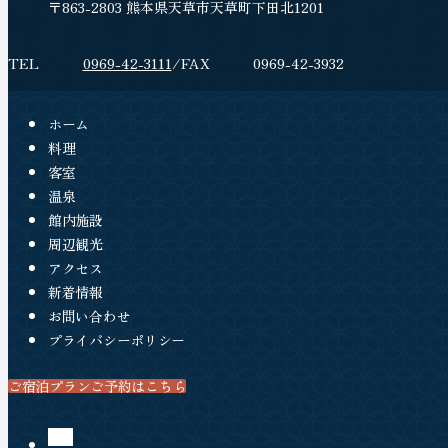
位
所
〒863-2803 熊本県天草市天草町下田北1201
施
在
置
設
地
電
0969-42-3111
フ
0969-42-3932
情
話
ァ
報
番
ッ
ホーム
号
ク
料理
客室
ス
温泉
番
館内施設
号
周辺観光
アクセス
新着情報
お問い合わせ
プライバシーポリシー
ご宿泊プランご予約はこちら
（新しいタブで開きます）