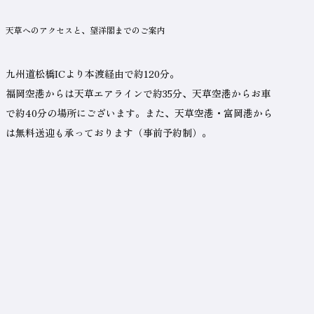
ャ
ン
プ
天草へのアクセスと、望洋閣までのご案内
へ
メ
ニ
九州道松橋ICより本渡経由で約120分。
ュ
の
ー
ま
福岡空港からは天草エアラインで約35分、天草空港からお車
で
ジ
で約40分の場所にございます。また、天草空港・富岡港から
ャ
ア
ン
は無料送迎も承っております（事前予約制）。
プ
ク
セ
ス
と、