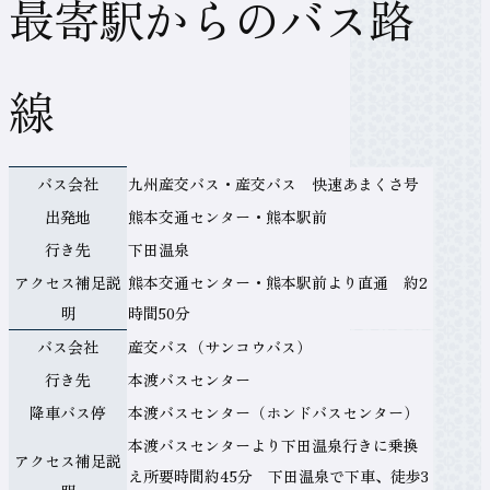
最寄駅からのバス路
称
線
バ
バス会社
九州産交バス・産交バス 快速あまくさ号
ス
出発地
熊本交通センター・熊本駅前
会
行き先
下田温泉
社
アクセス補足説
熊本交通センター・熊本駅前より直通 約2
明
時間50分
テ
バス会社
産交バス（サンコウバス）
ー
行き先
本渡バスセンター
ブ
降車バス停
本渡バスセンター（ホンドバスセンター）
ル
本渡バスセンターより下田温泉行きに乗換
アクセス補足説
の
え所要時間約45分 下田温泉で下車、徒歩3