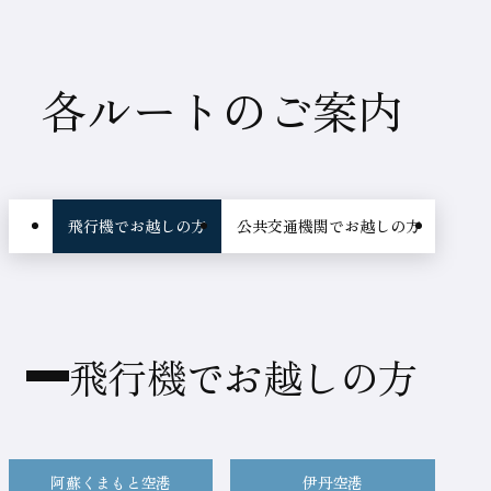
各ルートのご案内
飛
飛行機でお越しの方
公共交通機関でお越しの方
車で
行
機
で
お
飛行機でお越しの方
越
し
の
阿蘇くまもと空港
伊丹空港