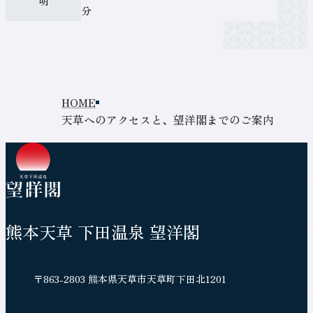
明
名
分
称
ト
現
天草へのアクセスと、望洋閣までのご案内
ッ
在
プ
の
ペ
ペ
ー
ジ
ー
ジ
熊本天草 下田温泉 望洋閣
の
位
所
〒863-2803 熊本県天草市天草町下田北1201
施
置
在
設