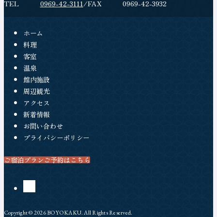
地
電
0969-42-3111
フ
0969-42-3932
情
話
ァ
報
番
ッ
ホーム
号
ク
料理
客室
ス
温泉
番
館内施設
号
周辺観光
アクセス
新着情報
お問い合わせ
プライバシーポリシー
ご宿泊プランご予約はこちら
（新しいタブで開きます）
公
Instagram
（新しいタブで開きます）
Copyright © 2026 BOYOKAKU. All Rights Reserved.
式