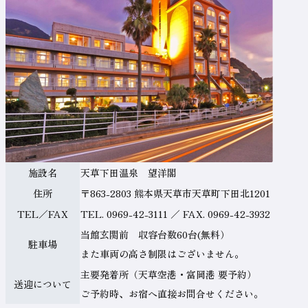
案
内
テ
施設名
天草下田温泉 望洋閣
ー
住所
〒863-2803 熊本県天草市天草町下田北1201
ブ
TEL／FAX
TEL. 0969-42-3111 ／ FAX. 0969-42-3932
ル
当館玄関前 収容台数60台(無料）
駐車場
の
また車両の高さ制限はございません。
名
主要発着所（天草空港・富岡港 要予約）
送迎について
称
ご予約時、お宿へ直接お問合せください。