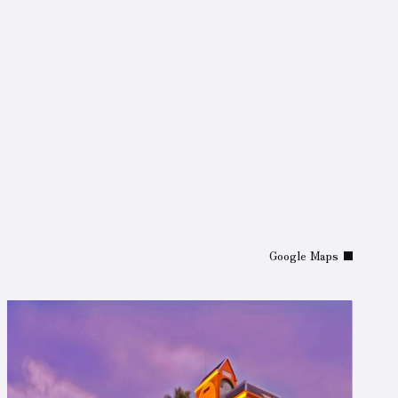
望
洋
閣
ま
Google Maps
で
の
ご