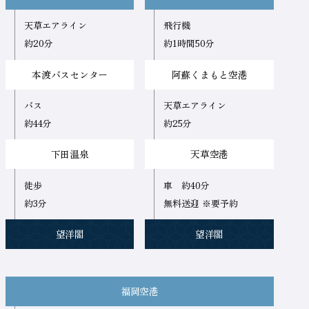
方
天草エアライン
飛行機
約20分
約1時間50分
本渡バスセンター
阿蘇くまもと空港
バス
天草エアライン
約44分
約25分
下田温泉
天草空港
徒歩
車 約40分
約3分
無料送迎 ※要予約
望洋閣
望洋閣
福岡空港