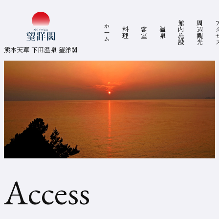
コ
グローバルナビゲーション
館
周
ン
熊本天草 下田温泉 望洋閣
ホ
料
客
温
内
辺
テ
ー
理
室
泉
施
観
ン
ム
設
光
ツ
ま
熊本天草 下田温泉 望洋閣
で
ジ
ャ
ン
プ
空
室
検
索
ま
で
ジ
ャ
ン
プ
天
フ
ッ
タ
ー
ま
草
で
ジ